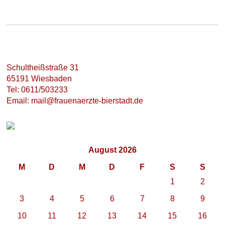
Schultheißstraße 31
65191 Wiesbaden
Tel: 0611/503233
Email: mail@frauenaerzte-bierstadt.de
August 2026
M
D
M
D
F
S
S
1
2
3
4
5
6
7
8
9
10
11
12
13
14
15
16